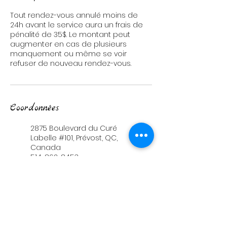
Tout rendez-vous annulé moins de
24h avant le service aura un frais de
pénalité de 35$. Le montant peut
augmenter en cas de plusieurs
manquement ou même se voir
refuser de nouveau rendez-vous.
Coordonnées
2875 Boulevard du Curé
Labelle #101, Prévost, QC,
Canada
514-862-8453
info@masso-therapie-
magique.com
96 Rue Turgeon suite 300,
Sainte-Thérèse, QC,
Canada
514-862-8453