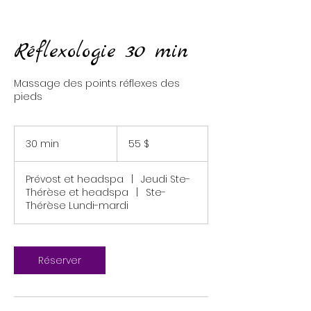
Réflexologie 30 min
Massage des points réflexes des
pieds
55 dollars
canadiens
30 min
3
55 $
0
m
Prévost et headspa
|
Jeudi Ste-
i
Thérèse et headspa
|
Ste-
n
Thérèse Lundi-mardi
Réserver