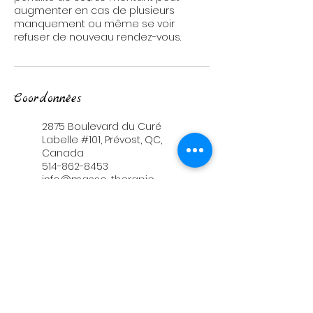
augmenter en cas de plusieurs
manquement ou même se voir
refuser de nouveau rendez-vous.
Coordonnées
2875 Boulevard du Curé
Labelle #101, Prévost, QC,
Canada
514-862-8453
info@masso-therapie-
magique.com
96 Rue Turgeon suite 300,
Sainte-Thérèse, QC,
Canada
514-862-8453
info@masso-therapie-
magique.com