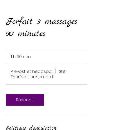
Forfait 3 massages
90 minutes
1 h 30 min
1
3
0
Prévost et headspa
|
Ste-
m
Thérèse Lundi-mardi
i
n
Réserver
Politique d'annulation