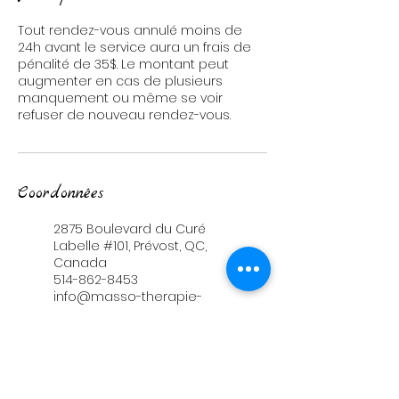
Tout rendez-vous annulé moins de
24h avant le service aura un frais de
pénalité de 35$. Le montant peut
augmenter en cas de plusieurs
manquement ou même se voir
refuser de nouveau rendez-vous.
Coordonnées
2875 Boulevard du Curé
Labelle #101, Prévost, QC,
Canada
514-862-8453
info@masso-therapie-
magique.com
96 Rue Turgeon suite 300,
Sainte-Thérèse, QC,
Canada
+15148628453